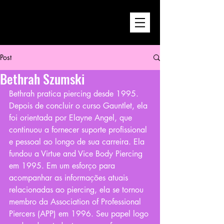
Post
Bethrah Szumski
Bethrah pratica piercing desde 1995. 
Depois de concluir o curso Gauntlet, ela 
foi orientada por Elayne Angel, que 
continuou a fornecer suporte profissional 
e pessoal ao longo de sua carreira. Ela 
fundou a Virtue and Vice Body Piercing 
em 1995. Em um esforço para 
acompanhar as informações atuais 
relacionadas ao piercing, ela se tornou 
membro da Association of Professional 
Piercers (APP) em 1996. Seu papel logo 